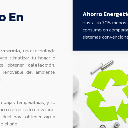
o En
Ahorro Energéti
Hasta un 70% menos 
consumo en comparac
sistemas convenciona
rotermia
, una tecnología
para climatizar tu hogar o
ite obtener
calefacción,
a renovable del ambiente,
.
en bajas temperaturas, y lo
rno o refrescarlo en verano.
n ideal para obtener
agua
o el año.